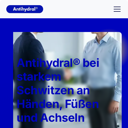
Antihydral® bei
starkem
Schwitzen an
Händen, Füßen
und Achseln